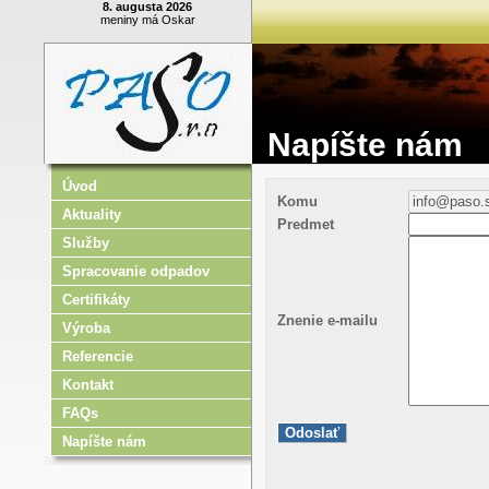
8. augusta 2026
meniny má Oskar
Napíšte nám
Úvod
Komu
Aktuality
Predmet
Služby
Spracovanie odpadov
Certifikáty
Znenie e-mailu
Výroba
Referencie
Kontakt
FAQs
Napíšte nám